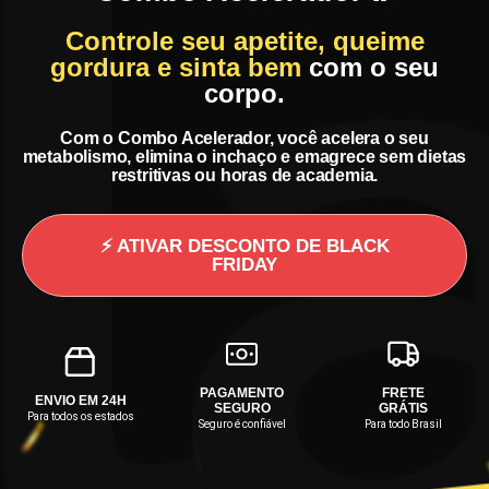
Controle seu apetite, queime
gordura e sinta bem
com o seu
corpo.
Com o Combo Acelerador, você acelera o seu
metabolismo, elimina o inchaço e emagrece sem dietas
restritivas ou horas de academia.
⚡ ATIVAR DESCONTO DE BLACK
FRIDAY
PAGAMENTO
FRETE
ENVIO EM 24H
SEGURO
GRÁTIS
Para todos os estados
Seguro é confiável
Para todo Brasil