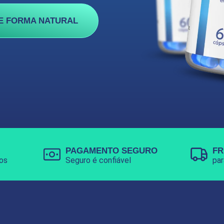
E FORMA NATURAL
PAGAMENTO SEGURO
FR
os
Seguro é confiável
par