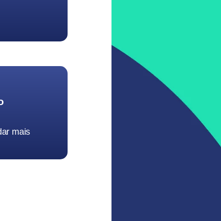
o
dar mais