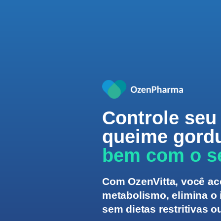
Controle seu 
queime gord
bem com o s
Com OzenVitta, você ac
metabolismo, elimina o
sem dietas restritivas 