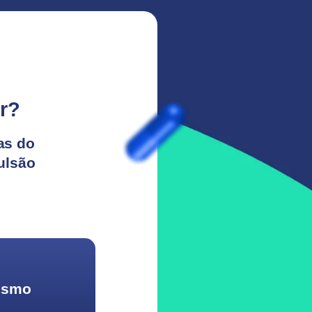
r?
as do
ulsão
lismo