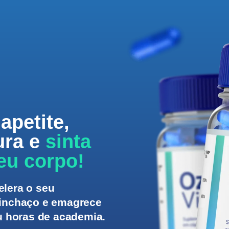
apetite,
ura e
sinta
eu corpo!
elera o seu
 inchaço e emagrece
ou horas de academia.