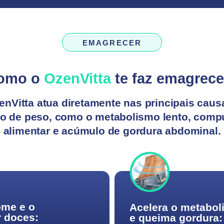
EMAGRECER
omo o
OzenVitta
te faz emagrece
enVitta atua diretamente nas principais caus
o de peso, como o metabolismo lento, comp
alimentar e acúmulo de gordura abdominal.
ome e o
Acelera o metabo
r doces:
e queima gordura: