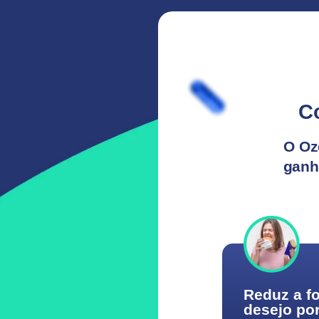
C
O Oz
ganh
Reduz a f
desejo po